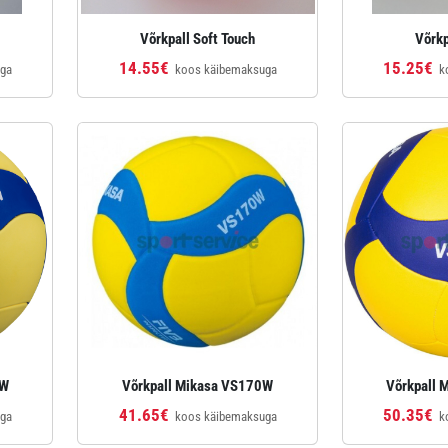
Võrkpall Soft Touch
Võrkp
14.55€
15.25€
uga
koos käibemaksuga
k
3W
Võrkpall Mikasa VS170W
Võrkpall M
41.65€
50.35€
uga
koos käibemaksuga
k