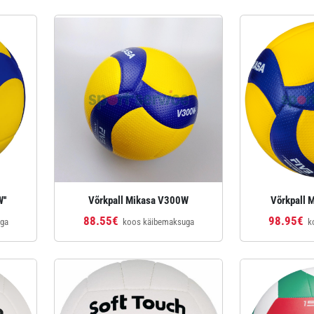
''
Võrkpall Mikasa V300W
Võrkpall M
88.55€
98.95€
uga
koos käibemaksuga
k