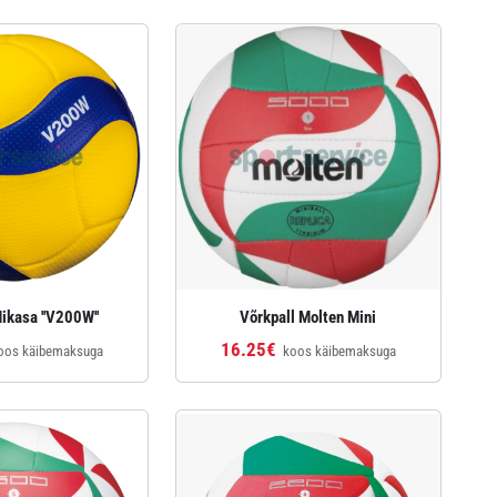
ikasa ''V200W''
Võrkpall Molten Mini
16.25€
oos käibemaksuga
koos käibemaksuga