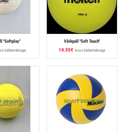
l ''Softplay''
Võrkpall ''Soft Touch''
14.55€
os käibemaksuga
koos käibemaksuga