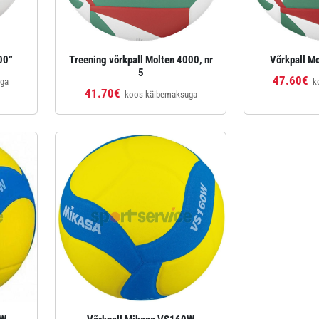
00”
Treening võrkpall Molten 4000, nr
Võrkpall Mo
5
47.60€
uga
k
41.70€
koos käibemaksuga