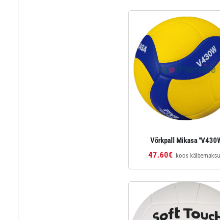
Võrkpall Mikasa ''V430W
47.60€
koos käibemaks