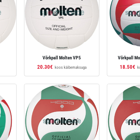
Võrkpall Molten VP5
Võrkpall M
20.30€
18.50€
koos käibemaksuga
k