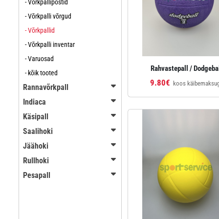
- Võrkpallipostid
- Võrkpalli võrgud
- Võrkpallid
- Võrkpalli inventar
- Varuosad
Rahvastepall / Dodgeba
- kõik tooted
9.80€
koos käibemaksu
Rannavõrkpall
Indiaca
Käsipall
Saalihoki
Jäähoki
Rullhoki
Pesapall