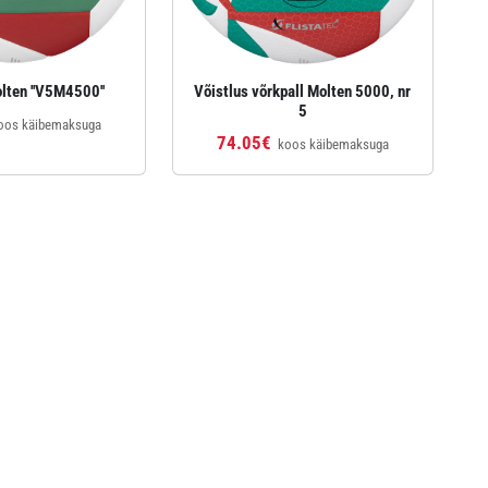
lten ''V5M4500''
Võistlus võrkpall Molten 5000, nr
5
oos käibemaksuga
74.05€
koos käibemaksuga