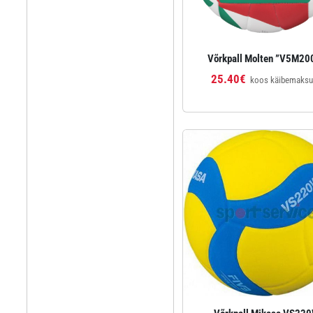
Võrkpall Molten ”V5M20
25.40€
koos käibemaks