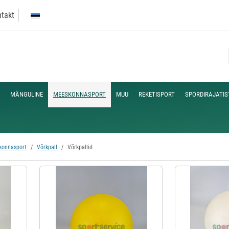
takt
MÄNGULINE
MEESKONNASPORT
MUU
REKETISPORT
SPORDIRAJATIS
konnasport
Võrkpall
Võrkpallid