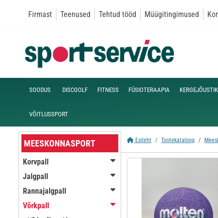
Firmast
Teenused
Tehtud tööd
Müügitingimused
Kon
SOODUS
DISCGOLF
FITNESS
FÜSIOTERAAPIA
KERGEJÕUSTIK
VÕITLUSSPORT
Esileht
Tootekataloog
Mees
MEESKONNASPORT
Korvpall
Jalgpall
Rannajalgpall
Võrkpall