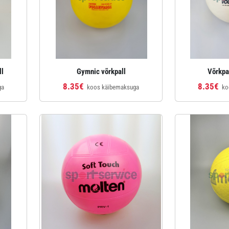
ll
Gymnic võrkpall
Võrkpal
8.35€
8.35€
ga
koos käibemaksuga
ko