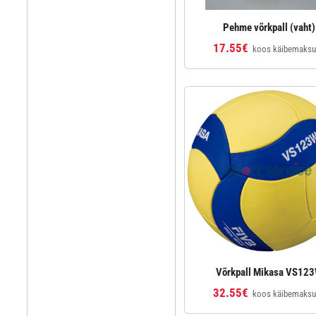
Pehme võrkpall (vaht)
17.55€
koos käibemaks
Võrkpall Mikasa VS12
32.55€
koos käibemaks