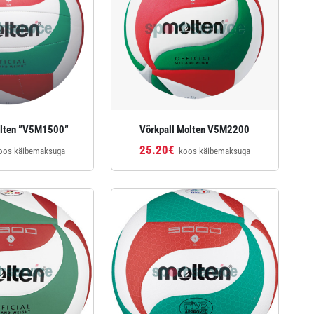
olten ”V5M1500”
Võrkpall Molten V5M2200
25.20€
oos käibemaksuga
koos käibemaksuga