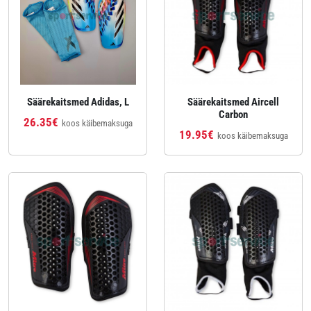
Säärekaitsmed Adidas, L
Säärekaitsmed Aircell
Carbon
26.35€
koos käibemaksuga
19.95€
koos käibemaksuga