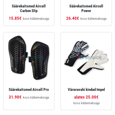
Säärekaitsmed Aircell
Säärekaitsmed Aircell
Carbon Slip
Power
15.85€
26.40€
koos käibemaksuga
koos käibemaksuga
Säärekaitsmed Aircell Pro
Väravavahi kindad Impel
31.90€
alates 25.00€
koos käibemaksuga
koos käibemaksuga