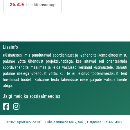
26.35€
koos käibemaksuga
Lisainfo
Küsimustes, mis puudutavad spordiehitust ja -vahendite komplekteerimist,
palume võtta ühendust projektijuhtidega, kes aitavad Teil orienteeruda
spordivahendite maailmas ja leida vastused kerkinud küsimustele. Samuti
palume meiega ühendust võtta, kui Te ei leidnud tootenimestikust Teid
huvitanud toodet. Katsume leida lahenduse meie paljude välispartnerite
abiga.
Jälgi meid ka sotsiaalmeedias
©2026 Sportservice OÜ · Juubelitammede tee 7, Saku, Harjumaa · Tel 660 4312 ·