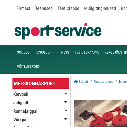
Firmast
Teenused
Tehtud tööd
Müügitingimused
Kon
SOODUS
DISCGOLF
FITNESS
FÜSIOTERAAPIA
KERGEJÕUSTIK
VÕITLUSSPORT
Esileht
Tootekataloog
Mees
MEESKONNASPORT
Korvpall
Jalgpall
Rannajalgpall
Võrkpall