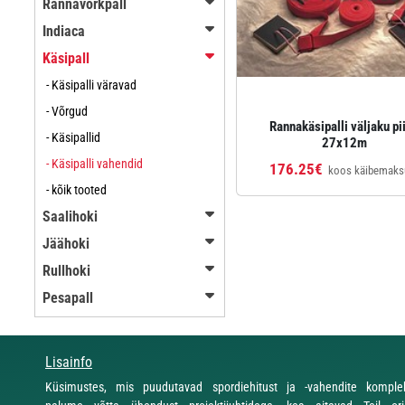
Rannavõrkpall
Indiaca
Käsipall
- Käsipalli väravad
- Võrgud
Rannakäsipalli väljaku pii
- Käsipallid
27x12m
- Käsipalli vahendid
176.25€
koos käibemaks
- kõik tooted
Saalihoki
Jäähoki
Rullhoki
Pesapall
Lisainfo
Küsimustes, mis puudutavad spordiehitust ja -vahendite komplekt