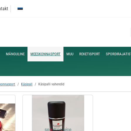
takt
MÄNGULINE
MEESKONNASPORT
MUU
REKETISPORT
SPORDIRAJATIS
konnasport
Käsipall
Käsipalli vahendid