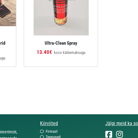
rid
Ultra-Clean Spray
13.40€
koos käibemaksuga
uga
Kiirviited
Jälgi meid ka s
Firmast
eerimist,
Teenused