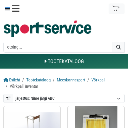
TOOTEKATALOOG
Esileht
Tootekataloog
Meeskonnasport
Võrkpall
Võrkpalli inventar