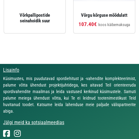
Võrkpallipostide
Võrgu kõrguse mõõdulatt
seinahoidik suur
107.40€
koos käibemaksuga
Lisainfo
Küsimustes, mis puudutavad spordiehitust ja -vahendite komplekteerimist,
palume võtta ühendust projektijuhtidega, kes aitavad Teil orienteeruda
spordivahendite maailmas ja leida vastused kerkinud küsimustele. Samuti
palume meiega ühendust võtta, kui Te ei leidnud tootenimestikust Teid
huvitanud toodet. Katsume leida lahenduse meie paljude välispartnerite
abiga.
Jälgi meid ka sotsiaalmeedias