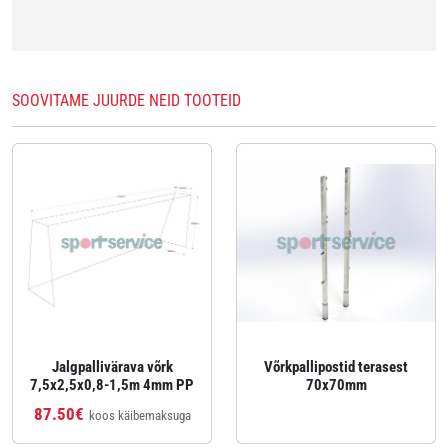
SOOVITAME JUURDE NEID TOOTEID
Jalgpallivärava võrk
Võrkpallipostid terasest
7,5x2,5x0,8-1,5m 4mm PP
70x70mm
87.50€
koos käibemaksuga