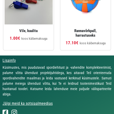
Vile, kuulita
Rannavõrkpall,
harrastuseks
1.00€
koos käibemaksuga
17.10€
koos käibemaksuga
Lisainfo
Küsimustes, mis puudutavad spordiehitust ja -vahendite komplekteerimist,
palume võtta ühendust projektijuhtidega, kes aitavad Teil orienteeruda
spordivahendite maailmas ja leida vastused kerkinud küsimustele. Samuti
palume meiega ühendust võtta, kui Te ei leidnud tootenimestikust Teid
huvitanud toodet. Katsume leida lahenduse meie paljude välispartnerite
abiga.
Jälgi meid ka sotsiaalmeedias