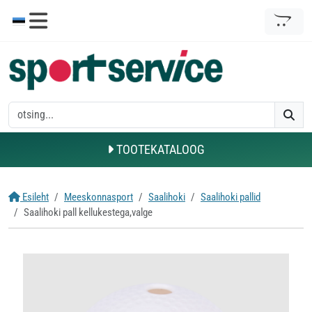
TOOTEKATALOOG
Esileht
Meeskonnasport
Saalihoki
Saalihoki pallid
Saalihoki pall kellukestega,valge