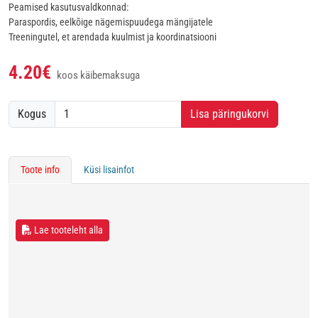
Peamised kasutusvaldkonnad:
Paraspordis, eelkõige nägemispuudega mängijatele
Treeningutel, et arendada kuulmist ja koordinatsiooni
4.20€
koos käibemaksuga
Kogus
Lisa päringukorvi
Toote info
Küsi lisainfot
Lae tooteleht alla