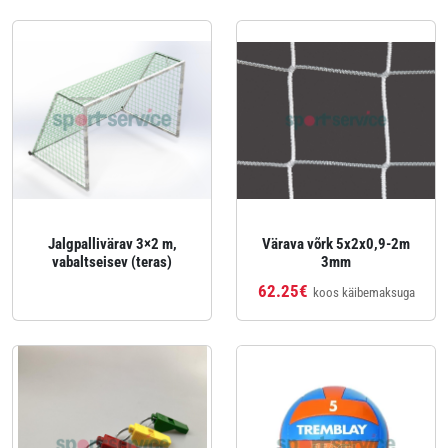
Jalgpallivärav 3×2 m,
Värava võrk 5x2x0,9-2m
vabaltseisev (teras)
3mm
62.25€
koos käibemaksuga