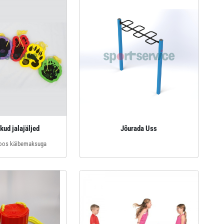
kud jalajäljed
Jõurada Uss
oos käibemaksuga