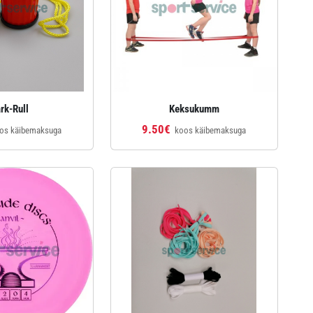
rk-Rull
Keksukumm
9.50€
os käibemaksuga
koos käibemaksuga