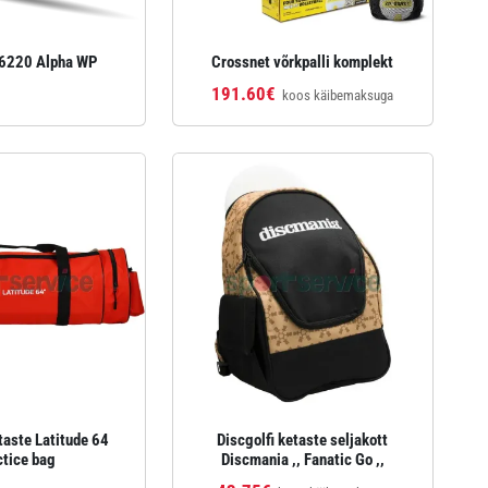
6220 Alpha WP
Crossnet võrkpalli komplekt
191.60€
koos käibemaksuga
taste Latitude 64
Discgolfi ketaste seljakott
ctice bag
Discmania ,, Fanatic Go ,,