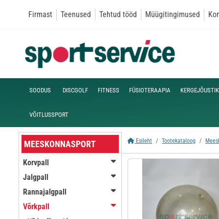
Firmast
Teenused
Tehtud tööd
Müügitingimused
Kon
SOODUS
DISCGOLF
FITNESS
FÜSIOTERAAPIA
KERGEJÕUSTIK
VÕITLUSSPORT
Esileht
Tootekataloog
Mees
MEESKONNASPORT
Korvpall
Jalgpall
Rannajalgpall
Võrkpall