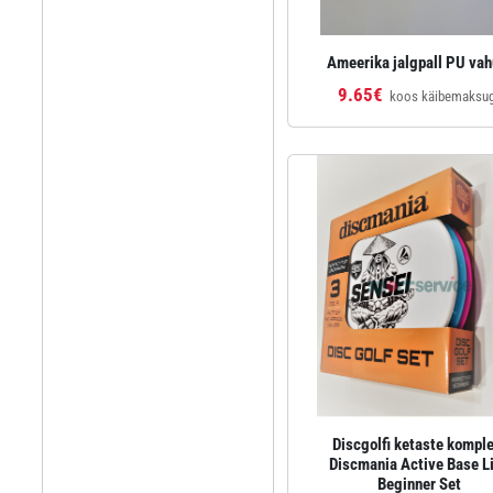
Ameerika jalgpall PU vah
9.65€
koos käibemaksu
Discgolfi ketaste kompl
Discmania Active Base L
Beginner Set