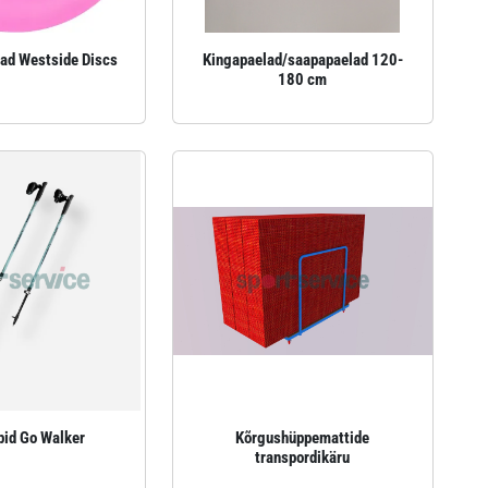
ad Westside Discs
Kingapaelad/saapapaelad 120-
180 cm
pid Go Walker
Kõrgushüppemattide
transpordikäru