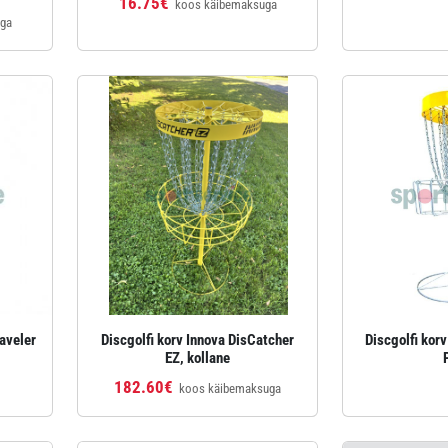
16.75€
koos käibemaksuga
uga
aveler
Discgolfi korv Innova DisCatcher
Discgolfi kor
EZ, kollane
182.60€
koos käibemaksuga