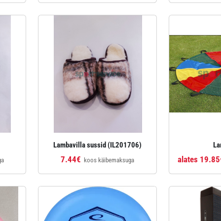
Lambavilla sussid (IL201706)
La
7.44€
alates 19.85
ga
koos käibemaksuga