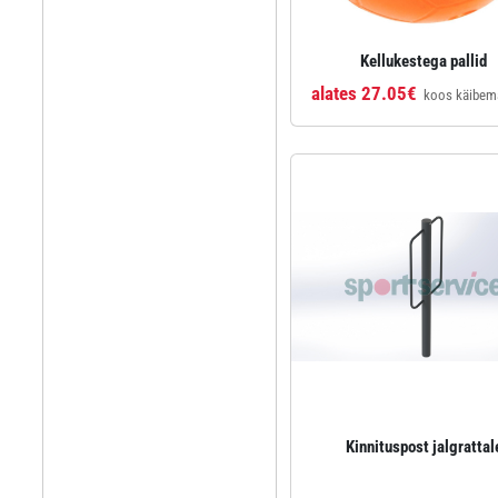
Kellukestega pallid
alates 27.05€
koos käibem
Kinnituspost jalgrattal