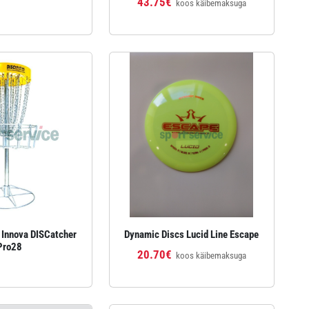
43.75€
koos käibemaksuga
v Innova DISCatcher
Dynamic Discs Lucid Line Escape
Pro28
20.70€
koos käibemaksuga