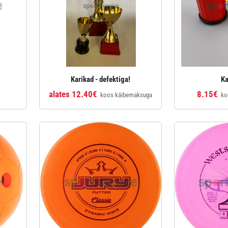
Karikad - defektiga!
Ka
alates 12.40€
8.15€
koos käibemaksuga
ko