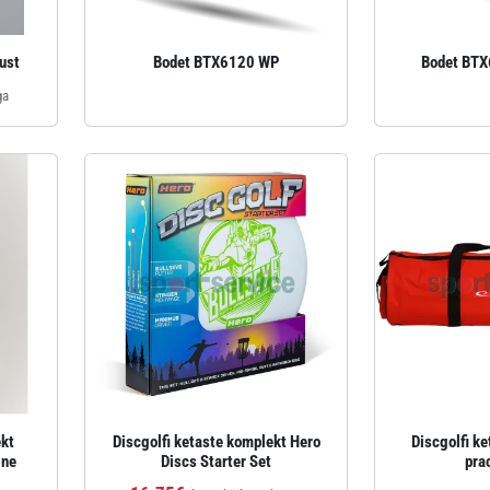
ust
Bodet BTX6120 WP
Bodet BTX
ga
ekt
Discgolfi ketaste komplekt Hero
Discgolfi ke
ine
Discs Starter Set
pra