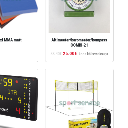
xi MMA matt
Altimeeter/baromeeter/kompass
COMBI-21
25.00€
38.40€
koos käibemaksuga