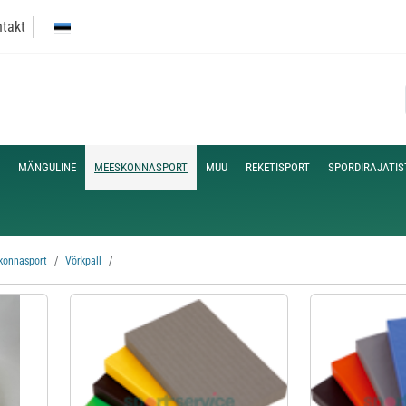
takt
MÄNGULINE
MEESKONNASPORT
MUU
REKETISPORT
SPORDIRAJATIS
konnasport
Võrkpall