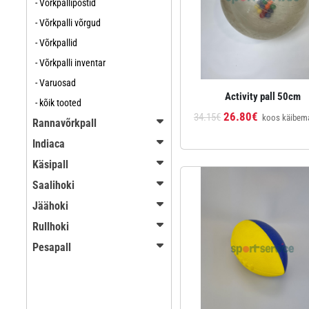
- Võrkpallipostid
- Võrkpalli võrgud
- Võrkpallid
- Võrkpalli inventar
- Varuosad
Activity pall 50cm
- kõik tooted
26.80€
34.15€
koos käibem
Rannavõrkpall
Indiaca
Käsipall
Saalihoki
Jäähoki
Rullhoki
Pesapall